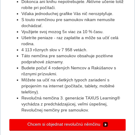
Dokonca ani knihu nepotrebujete. Aktívne učenie totiž
robíte pri počítači.
Vďaka jednoduchej grafike Vás nič nerozptyľuje.
S touto nemčinou pre samoukov nikam nemusíte
dochádzať.
Využijete svoj mozog 5x viac za 10 % času.
Ušetríte peniaze - raz zaplatíte a môže sa učiť celá
rodina.
4 113 rôznych slov v 7 958 vetách.
Táto nemčina pre samoukov obsahuje pozitívne
podprahové záznamy.
Budete počuť 4 rodených Nemcov a Rakúšanov s
rôznymi prízvukmi.
Môžete sa učiť na všetkých typoch zariadení s
pripojením na internet (počítače, tablety, mobilné
telefóny).
Revolučná nemčina 3. generácie TAXUS Learning®
vychádza z predchádzajúcej, veľmi úspešnej,
Revolučnej nemčiny pre samoukov.
Chcem si objednat revolučnú němčinu