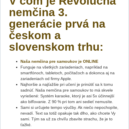
V čom je Revolučná
nemčina 3.
generácie prvá na
českom a
slovenskom trhu:
Naša nemčina pre samoukov je ONLINE
Funguje na všetkých zariadeniach, napríklad na
smartfónoch, tabletoch, počítačoch a dokonca aj na
zariadeniach od firmy Apple.
Najhoršie a najťažšie pri učení je prinútiť sa k tomu
sadnúť. Naša nemčina pre samoukov to má skvele
vyriešené: Systém karaoke, ktorý je asi 5x účinnejší
ako bifľovanie. Z 90 % pri tom ani sedieť nemusíte.
Sami si určujete tempo výučby. Ak niečo nepochopíte,
nevadí. Text sa totiž opakuje tak dlho, ako chcete Vy
sami. Tým sa už za chvíľu zbavíte strachu, že je to
ťažké.